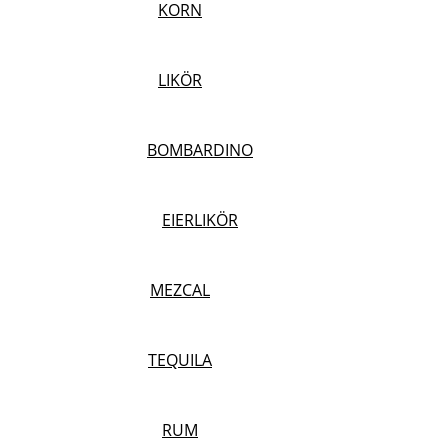
KORN
LIKÖR
BOMBARDINO
EIERLIKÖR
MEZCAL
TEQUILA
RUM