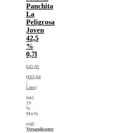
Panchita
La
Peligrosa
Joven
42,5
%
0,7l
€
45,95
(
€
65,64
/
Liter
)
inkl.
19
%
MwSt.
zzgl.
Versandkosten