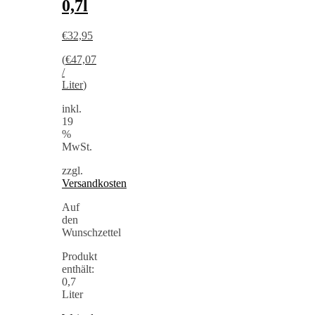
0,7l
€
32,95
(
€
47,07
/
Liter
)
inkl.
19
%
MwSt.
zzgl.
Versandkosten
Auf
den
Wunschzettel
Produkt
enthält:
0,7
Liter