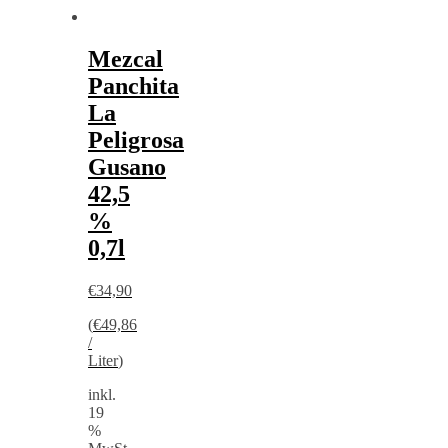
Mezcal
Panchita
La
Peligrosa
Gusano
42,5
%
0,7l
€
34,90
(
€
49,86
/
Liter
)
inkl.
19
%