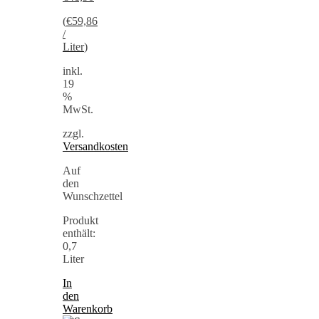
(
€
59,86
/
Liter
)
inkl.
19
%
MwSt.
zzgl.
Versandkosten
Auf
den
Wunschzettel
Produkt
enthält:
0,7
Liter
In
den
Warenkorb