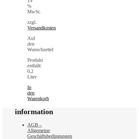
19
%
MwSt.
zzgl.
Versandkosten
Auf
den
Wunschzettel
Produkt
enthält:
0,2
Liter
In
den
Warenkorb
information
AGB –
Allgemeine
Geschäftsbedingungen