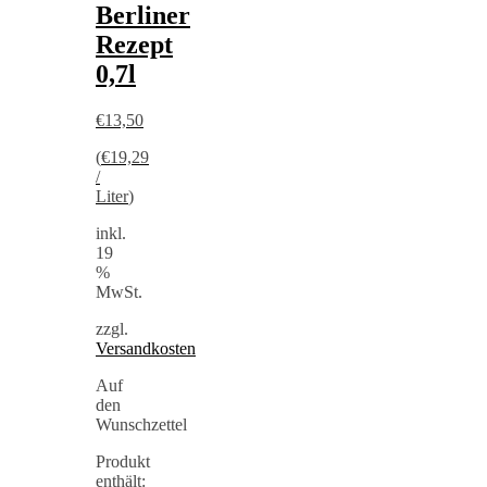
Berliner
Rezept
0,7l
€
13,50
(
€
19,29
/
Liter
)
inkl.
19
%
MwSt.
zzgl.
Versandkosten
Auf
den
Wunschzettel
Produkt
enthält: