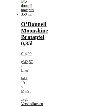
O’Donnell
Moonshine
Bratapfel
0,35l
€
14,90
(
€
42,57
/
Liter
)
inkl.
19
%
MwSt.
zzgl.
Versandkosten