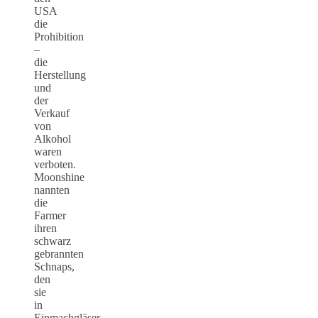
USA
die
Prohibition
–
die
Herstellung
und
der
Verkauf
von
Alkohol
waren
verboten.
Moonshine
nannten
die
Farmer
ihren
schwarz
gebrannten
Schnaps,
den
sie
in
Einmachgläser