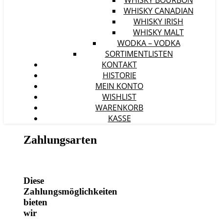
WHISKY BOURBON
WHISKY CANADIAN
WHISKY IRISH
WHISKY MALT
WODKA – VODKA
SORTIMENTLISTEN
KONTAKT
HISTORIE
MEIN KONTO
WISHLIST
WARENKORB
KASSE
Zahlungsarten
Diese
Zahlungsmöglichkeiten
bieten
wir