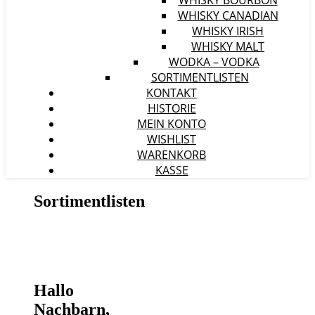
WHISKY BOURBON
WHISKY CANADIAN
WHISKY IRISH
WHISKY MALT
WODKA – VODKA
SORTIMENTLISTEN
KONTAKT
HISTORIE
MEIN KONTO
WISHLIST
WARENKORB
KASSE
Sortimentlisten
Hallo
Nachbarn,