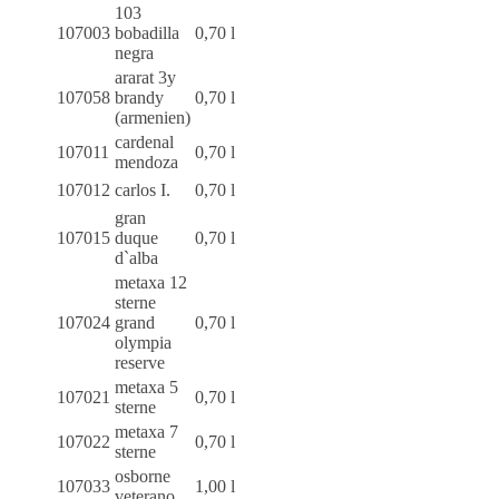
103
107003
bobadilla
0,70 l
negra
ararat 3y
107058
brandy
0,70 l
(armenien)
cardenal
107011
0,70 l
mendoza
107012
carlos I.
0,70 l
gran
107015
duque
0,70 l
d`alba
metaxa 12
sterne
107024
grand
0,70 l
olympia
reserve
metaxa 5
107021
0,70 l
sterne
metaxa 7
107022
0,70 l
sterne
osborne
107033
1,00 l
veterano