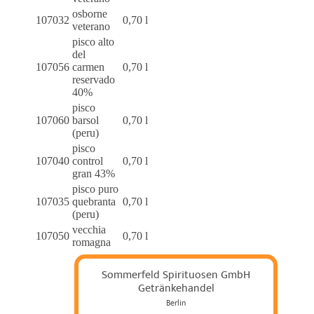
osborne
107032
0,70 l
veterano
pisco alto
del
107056
carmen
0,70 l
reservado
40%
pisco
107060
barsol
0,70 l
(peru)
pisco
107040
control
0,70 l
gran 43%
pisco puro
107035
quebranta
0,70 l
(peru)
vecchia
107050
0,70 l
romagna
Sommerfeld Spirituosen GmbH
Getränkehandel
Berlin