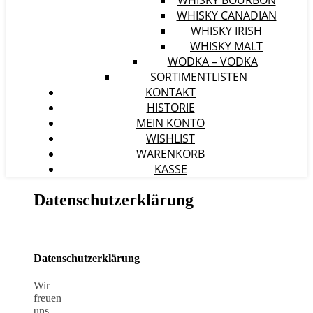
WHISKY BOURBON
WHISKY CANADIAN
WHISKY IRISH
WHISKY MALT
WODKA – VODKA
SORTIMENTLISTEN
KONTAKT
HISTORIE
MEIN KONTO
WISHLIST
WARENKORB
KASSE
Datenschutzerklärung
Datenschutzerklärung
Wir
freuen
uns