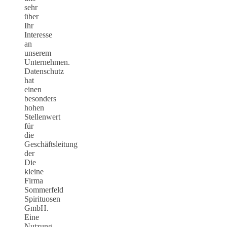
sehr
über
Ihr
Interesse
an
unserem
Unternehmen.
Datenschutz
hat
einen
besonders
hohen
Stellenwert
für
die
Geschäftsleitung
der
Die
kleine
Firma
Sommerfeld
Spirituosen
GmbH.
Eine
Nutzung