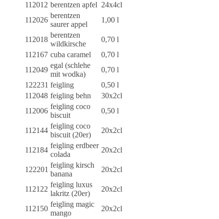
112012
berentzen apfel
24x4cl
berentzen
112026
1,00 l
saurer appel
berentzen
112018
0,70 l
wildkirsche
112167
cuba caramel
0,70 l
egal (schlehe
112049
0,70 l
mit wodka)
122231
feigling
0,50 l
112048
feigling behn
30x2cl
feigling coco
112006
0,50 l
biscuit
feigling coco
112144
20x2cl
biscuit (20er)
feigling erdbeer
112184
20x2cl
colada
feigling kirsch
122201
20x2cl
banana
feigling luxus
112122
20x2cl
lakritz (20er)
feigling magic
112150
20x2cl
mango