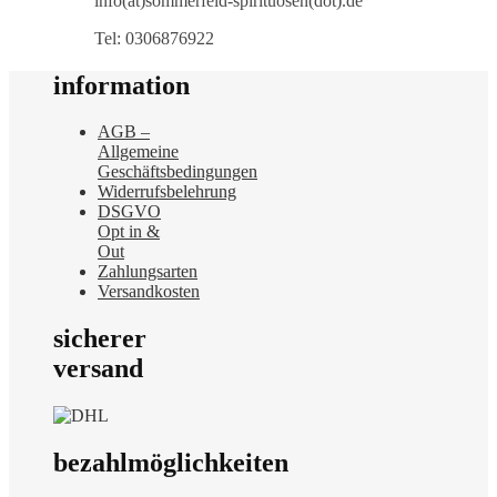
info(at)sommerfeld-spirituosen(dot).de
Tel: 0306876922
information
AGB –
Allgemeine
Geschäftsbedingungen
Widerrufsbelehrung
DSGVO
Opt in &
Out
Zahlungsarten
Versandkosten
sicherer
versand
bezahlmöglichkeiten