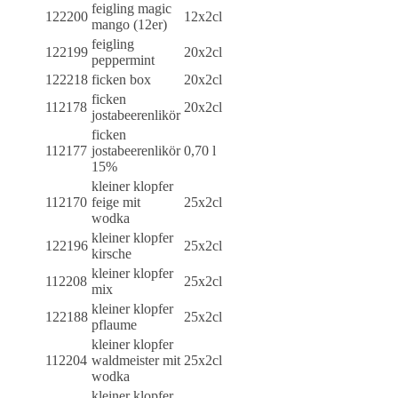
feigling magic
122200
12x2cl
mango (12er)
feigling
122199
20x2cl
peppermint
122218
ficken box
20x2cl
ficken
112178
20x2cl
jostabeerenlikör
ficken
112177
jostabeerenlikör
0,70 l
15%
kleiner klopfer
112170
feige mit
25x2cl
wodka
kleiner klopfer
122196
25x2cl
kirsche
kleiner klopfer
112208
25x2cl
mix
kleiner klopfer
122188
25x2cl
pflaume
kleiner klopfer
112204
waldmeister mit
25x2cl
wodka
kleiner klopfer