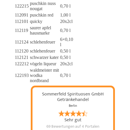
puschkin nuss
122215
0,70 l
nougat
112091
puschkin red
1,00 l
112101
quicky
20x2cl
saurer apfel
112119
0,70 l
hausmarke
6×0,10
112124
schlehenfeuer
l
112120
schlehenfeuer
0,50 l
112121
schwarzer kater
0,50 l
122212
vögeln liqueur
20x2cl
waldmeister mit
122193
wodka
0,70 l
nordbrand
Sommerfeld Spirituosen GmbH
Getränkehandel
Berlin
Sehr gut
69 Bewertungen
auf 4 Portalen