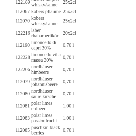
122189
25x2cl
whisky/sahne
112067
kobers pflaume
25x2cl
kobers
112070
25x2cl
whisky/sahne
laber
122216
20x2cl
rhabarberlikör
limoncello di
112190
0,70 l
capri 30%
limoncello villa
122228
0,70 l
massa 30%
nordhäuser
122206
0,70 l
himbeere
nordhäuser
112079
0,70 l
johannisbeere
nordhäuser
112080
0,70 l
saure kirsche
polar limes
112081
1,00 l
erdbeer
polar limes
112083
1,00 l
passionfrucht
puschkin black
112085
0,70 l
berries