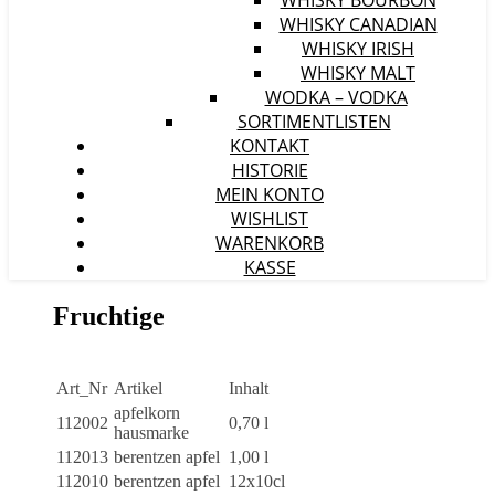
WHISKY BOURBON
WHISKY CANADIAN
WHISKY IRISH
WHISKY MALT
WODKA – VODKA
SORTIMENTLISTEN
KONTAKT
HISTORIE
MEIN KONTO
WISHLIST
WARENKORB
KASSE
Fruchtige
Art_Nr
Artikel
Inhalt
apfelkorn
112002
0,70 l
hausmarke
112013
berentzen apfel
1,00 l
112010
berentzen apfel
12x10cl