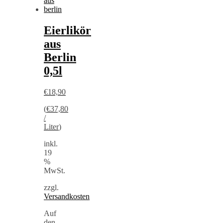
Eierlikör
aus
Berlin
0,5l
€
18,90
(
€
37,80
/
Liter
)
inkl.
19
%
MwSt.
zzgl.
Versandkosten
Auf
den