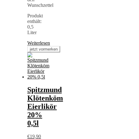
Wunschzettel
Produkt
enthält:
0,5
Liter
Weiterlesen
Spitzmund
Klötenköm
Eierlikör
20%
0,5l
€
19,90