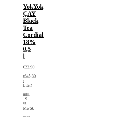
YokYok
ÇAY
Black
Tea
Cordial
18%
0,5
l
€
22,90
(
€
45,80
/
Liter
)
inkl.
19
%
MwSt.