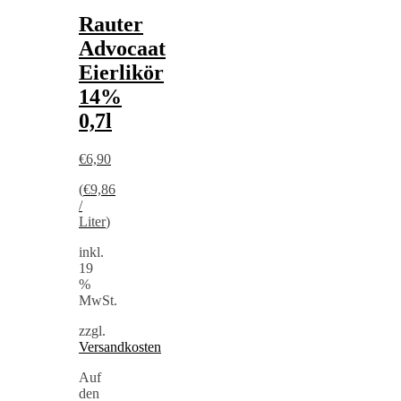
Rauter
Advocaat
Eierlikör
14%
0,7l
€
6,90
(
€
9,86
/
Liter
)
inkl.
19
%
MwSt.
zzgl.
Versandkosten
Auf
den